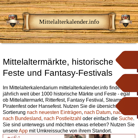
Mittelalterkalender.info
Mittelaltermärkte, historische
Feste und Fantasy-Festivals
Im Mittelalterkalendarium mittelalterkalender.info finden Sie
jährlich weit über 1000 historische Märkte und Feste - egal
ob Mittelaltermarkt, Ritterfest, Fantasy Festival, Steampunk,
Piratenfest oder Hansefest. Nutzen Sie die übersichtliche
Sortierung
nach neuesten Einträgen
,
nach Datum
,
nach Ort
,
nach Bundesland
,
nach Postleitzahl
oder einfach die
Suche
.
Sie sind unterwegs und möchten etwas erleben? Nutzen Sie
unsere
App
mit Umkreissuche von ihrem Standort.