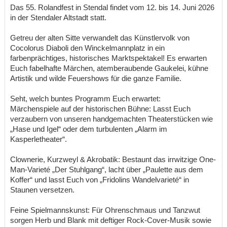
Das 55. Rolandfest in Stendal findet vom 12. bis 14. Juni 2026
in der Stendaler Altstadt statt.
Getreu der alten Sitte verwandelt das Künstlervolk von
Cocolorus Diaboli den Winckelmannplatz in ein
farbenprächtiges, historisches Marktspektakel! Es erwarten
Euch fabelhafte Märchen, atemberaubende Gaukelei, kühne
Artistik und wilde Feuershows für die ganze Familie.
Seht, welch buntes Programm Euch erwartet:
Märchenspiele auf der historischen Bühne: Lasst Euch
verzaubern von unseren handgemachten Theaterstücken wie
„Hase und Igel“ oder dem turbulenten „Alarm im
Kasperletheater“.
Clownerie, Kurzweyl & Akrobatik: Bestaunt das irrwitzige One-
Man-Varieté „Der Stuhlgang“, lacht über „Paulette aus dem
Koffer“ und lasst Euch von „Fridolins Wandelvarieté“ in
Staunen versetzen.
Feine Spielmannskunst: Für Ohrenschmaus und Tanzwut
sorgen Herb und Blank mit deftiger Rock-Cover-Musik sowie