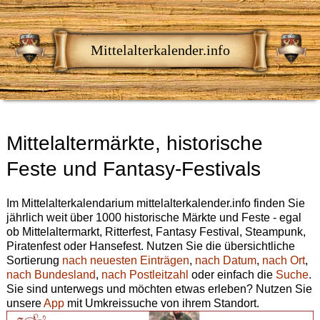
Mittelalterkalender.info
Mittelaltermärkte, historische
Feste und Fantasy-Festivals
Im Mittelalterkalendarium mittelalterkalender.info finden Sie
jährlich weit über 1000 historische Märkte und Feste - egal
ob Mittelaltermarkt, Ritterfest, Fantasy Festival, Steampunk,
Piratenfest oder Hansefest. Nutzen Sie die übersichtliche
Sortierung
nach neuesten Einträgen
,
nach Datum
,
nach Ort
,
nach Bundesland
,
nach Postleitzahl
oder einfach die
Suche
.
Sie sind unterwegs und möchten etwas erleben? Nutzen Sie
unsere
App
mit Umkreissuche von ihrem Standort.