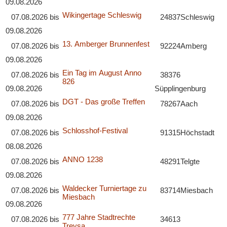
09.08.2026
Wikingertage Schleswig
07.08.2026
bis
24837
Schleswig
09.08.2026
13. Amberger Brunnenfest
07.08.2026
bis
92224
Amberg
09.08.2026
Ein Tag im August Anno
07.08.2026
bis
38376
826
09.08.2026
Süpplingenburg
DGT - Das große Treffen
07.08.2026
bis
78267
Aach
09.08.2026
Schlosshof-Festival
07.08.2026
bis
91315
Höchstadt
08.08.2026
ANNO 1238
07.08.2026
bis
48291
Telgte
09.08.2026
Waldecker Turniertage zu
07.08.2026
bis
83714
Miesbach
Miesbach
09.08.2026
777 Jahre Stadtrechte
07.08.2026
bis
34613
Treysa