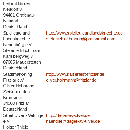
Helmut Binder
Neudorf 9
94481 Grafenau-
Neudorf
Deutschland
Spielleute und
http://www.spielleuteundlandsknechte.de
Landsknechte
stefanieblochmann@protonmail.com
Neuenbürg e.V
Stefanie Blochmann
Karlsbergweg 3
87665 Mauerstetten
Deutschland
Stadtmarketing
http://www.kaiserfest-fritzlar.de
Fritzlar e.V.
oliver.hohmann@fritzlar.de
Oliver Hohmann
Zwischen den
Krämen 5
34560 Fritzlar
Deutschland
Streif Ulver - Wikinger
http://dager-av-ulver.de
e.V.
haendler@dager-av-ulver.de
Holger Thiele