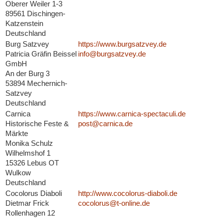
Oberer Weiler 1-3
89561 Dischingen-
Katzenstein
Deutschland
Burg Satzvey
https://www.burgsatzvey.de
Patricia Gräfin Beissel
info@burgsatzvey.de
GmbH
An der Burg 3
53894 Mechernich-
Satzvey
Deutschland
Carnica
https://www.carnica-spectaculi.de
Historische Feste &
post@carnica.de
Märkte
Monika Schulz
Wilhelmshof 1
15326 Lebus OT
Wulkow
Deutschland
Cocolorus Diaboli
http://www.cocolorus-diaboli.de
Dietmar Frick
cocolorus@t-online.de
Rollenhagen 12