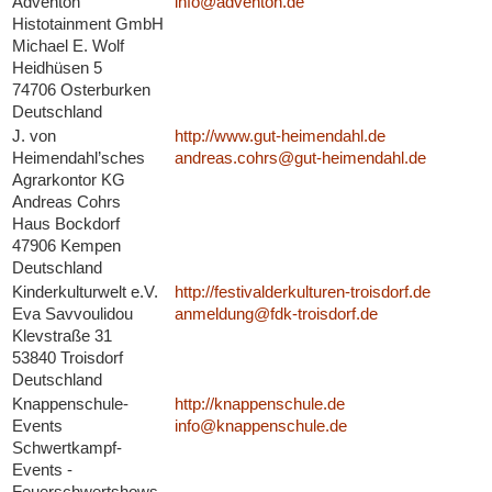
Adventon
info@adventon.de
Histotainment GmbH
Michael E. Wolf
Heidhüsen 5
74706 Osterburken
Deutschland
J. von
http://www.gut-heimendahl.de
Heimendahl’sches
andreas.cohrs@gut-heimendahl.de
Agrarkontor KG
Andreas Cohrs
Haus Bockdorf
47906 Kempen
Deutschland
Kinderkulturwelt e.V.
http://festivalderkulturen-troisdorf.de
Eva Savvoulidou
anmeldung@fdk-troisdorf.de
Klevstraße 31
53840 Troisdorf
Deutschland
Knappenschule-
http://knappenschule.de
Events
info@knappenschule.de
Schwertkampf-
Events -
Feuerschwertshows