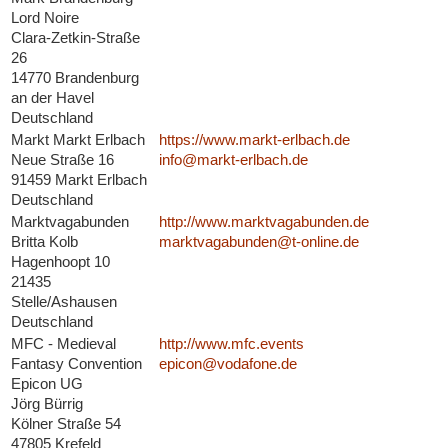
Lord Noire
Clara-Zetkin-Straße
26
14770 Brandenburg
an der Havel
Deutschland
Markt Markt Erlbach
https://www.markt-erlbach.de
Neue Straße 16
info@markt-erlbach.de
91459 Markt Erlbach
Deutschland
Marktvagabunden
http://www.marktvagabunden.de
Britta Kolb
marktvagabunden@t-online.de
Hagenhoopt 10
21435
Stelle/Ashausen
Deutschland
MFC - Medieval
http://www.mfc.events
Fantasy Convention
epicon@vodafone.de
Epicon UG
Jörg Bürrig
Kölner Straße 54
47805 Krefeld