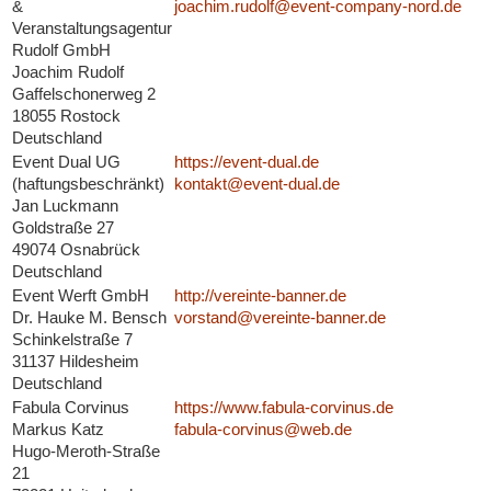
&
joachim.rudolf@event-company-nord.de
Veranstaltungsagentur
Rudolf GmbH
Joachim Rudolf
Gaffelschonerweg 2
18055 Rostock
Deutschland
Event Dual UG
https://event-dual.de
(haftungsbeschränkt)
kontakt@event-dual.de
Jan Luckmann
Goldstraße 27
49074 Osnabrück
Deutschland
Event Werft GmbH
http://vereinte-banner.de
Dr. Hauke M. Bensch
vorstand@vereinte-banner.de
Schinkelstraße 7
31137 Hildesheim
Deutschland
Fabula Corvinus
https://www.fabula-corvinus.de
Markus Katz
fabula-corvinus@web.de
Hugo-Meroth-Straße
21