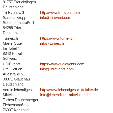
91757 Treuchtlingen
Deutschland
Tri-Event UG
http://www.tri-event.com
Sascha Kropp
info@tri-event.com
Schönbornstraße 1
54295 Trier
Deutschland
Turnei.ch
https://www.turnei.ch
Martin Suter
info@turnei.ch
Im Tobel 4
8340 Hinwil
Schweiz
UDiEvents
https://www.udievents.com
Uta Dietrich
info@udievents.com
Auestraße 51
08371 Glauchau
Deutschland
Verein lebendiges
http://www.lebendiges-mittelalter.de
Mittelalter
Info@lebendiges-mittelalter.de
Torben Daubenberger
Fichtenstraße 4
76307 Karlsbad