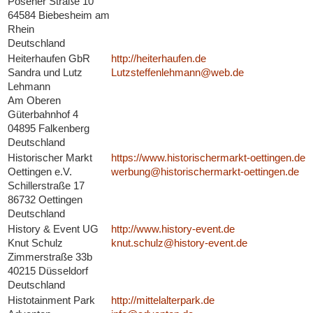
Posener Straße 10
64584 Biebesheim am
Rhein
Deutschland
Heiterhaufen GbR
http://heiterhaufen.de
Sandra und Lutz
Lutzsteffenlehmann@web.de
Lehmann
Am Oberen
Güterbahnhof 4
04895 Falkenberg
Deutschland
Historischer Markt
https://www.historischermarkt-oettingen.de
Oettingen e.V.
werbung@historischermarkt-oettingen.de
Schillerstraße 17
86732 Oettingen
Deutschland
History & Event UG
http://www.history-event.de
Knut Schulz
knut.schulz@history-event.de
Zimmerstraße 33b
40215 Düsseldorf
Deutschland
Histotainment Park
http://mittelalterpark.de