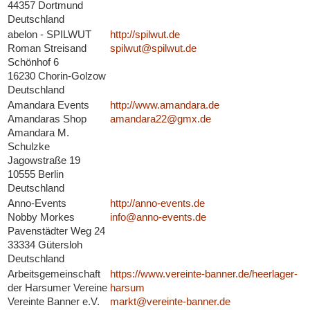
44357 Dortmund
Deutschland
abelon - SPILWUT
http://spilwut.de
Roman Streisand
spilwut@spilwut.de
Schönhof 6
16230 Chorin-Golzow
Deutschland
Amandara Events
http://www.amandara.de
Amandaras Shop
amandara22@gmx.de
Amandara M.
Schulzke
Jagowstraße 19
10555 Berlin
Deutschland
Anno-Events
http://anno-events.de
Nobby Morkes
info@anno-events.de
Pavenstädter Weg 24
33334 Gütersloh
Deutschland
Arbeitsgemeinschaft
https://www.vereinte-banner.de/heerlager-
der Harsumer Vereine
harsum
Vereinte Banner e.V.
markt@vereinte-banner.de