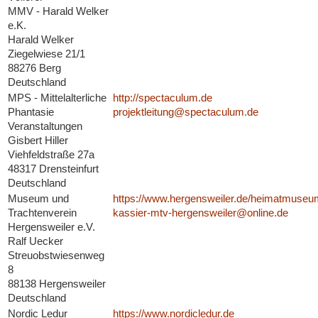
MMV - Harald Welker
e.K.
Harald Welker
Ziegelwiese 21/1
88276 Berg
Deutschland
MPS - Mittelalterliche
http://spectaculum.de
Phantasie
projektleitung@spectaculum.de
Veranstaltungen
Gisbert Hiller
Viehfeldstraße 27a
48317 Drensteinfurt
Deutschland
Museum und
https://www.hergensweiler.de/heimatmuseu
Trachtenverein
kassier-mtv-hergensweiler@online.de
Hergensweiler e.V.
Ralf Uecker
Streuobstwiesenweg
8
88138 Hergensweiler
Deutschland
Nordic Ledur
https://www.nordicledur.de