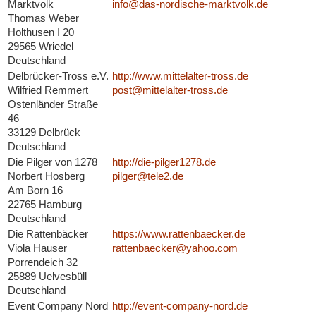
Marktvolk
info@das-nordische-marktvolk.de
Thomas Weber
Holthusen I 20
29565 Wriedel
Deutschland
Delbrücker-Tross e.V.
http://www.mittelalter-tross.de
Wilfried Remmert
post@mittelalter-tross.de
Ostenländer Straße
46
33129 Delbrück
Deutschland
Die Pilger von 1278
http://die-pilger1278.de
Norbert Hosberg
pilger@tele2.de
Am Born 16
22765 Hamburg
Deutschland
Die Rattenbäcker
https://www.rattenbaecker.de
Viola Hauser
rattenbaecker@yahoo.com
Porrendeich 32
25889 Uelvesbüll
Deutschland
Event Company Nord
http://event-company-nord.de