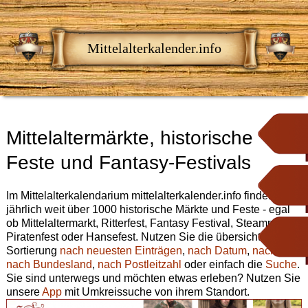
Mittelalterkalender.info
Mittelaltermärkte, historische
Feste und Fantasy-Festivals
Im Mittelalterkalendarium mittelalterkalender.info finden Sie
jährlich weit über 1000 historische Märkte und Feste - egal
ob Mittelaltermarkt, Ritterfest, Fantasy Festival, Steampunk,
Piratenfest oder Hansefest. Nutzen Sie die übersichtliche
Sortierung
nach neuesten Einträgen
,
nach Datum
,
nach Ort
,
nach Bundesland
,
nach Postleitzahl
oder einfach die
Suche
.
Sie sind unterwegs und möchten etwas erleben? Nutzen Sie
unsere
App
mit Umkreissuche von ihrem Standort.