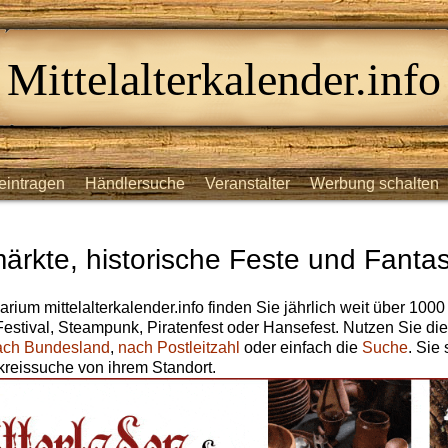
Mittelalterkalender.info
eintragen
Händlersuche
Veranstalter
Werbung schalten
märkte, historische Feste und Fantas
arium mittelalterkalender.info finden Sie jährlich weit über 1000
 Festival, Steampunk, Piratenfest oder Hansefest. Nutzen Sie di
ach Bundesland
,
nach Postleitzahl
oder einfach die
Suche
. Sie
reissuche von ihrem Standort.