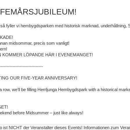
R FEMÅRSJUBILEUM!
d så fyller vi hembygdsparken med historisk marknad, underhållning, 
KADE!
innan midsommar, precis som vanligt!
ern!
N KOMMER LÖPANDE HÄR I EVENEMANGET!
------------------------------
ING OUR FIVE-YEAR ANNIVERSARY!
n a row, we’ll be filling Herrljunga Hembygdspark with a historical mar
SET!
ekend before Midsummer – just like always!
nfo ist NICHT der Veranstalter dieses Events! Informationen zum Vera