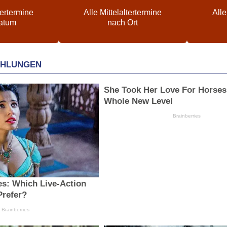
tertermine
Alle Mittelaltertermine
Alle
atum
nach Ort