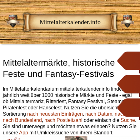
Mittelalterkalender.info
Mittelaltermärkte, historische
Feste und Fantasy-Festivals
Im Mittelalterkalendarium mittelalterkalender.info finden Sie
jährlich weit über 1000 historische Märkte und Feste - egal
ob Mittelaltermarkt, Ritterfest, Fantasy Festival, Steampunk,
Piratenfest oder Hansefest. Nutzen Sie die übersichtliche
Sortierung
nach neuesten Einträgen
,
nach Datum
,
nach Ort
,
nach Bundesland
,
nach Postleitzahl
oder einfach die
Suche
.
Sie sind unterwegs und möchten etwas erleben? Nutzen Sie
unsere
App
mit Umkreissuche von ihrem Standort.