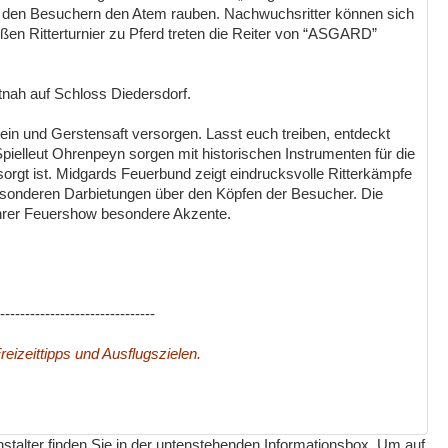
 den Besuchern den Atem rauben. Nachwuchsritter können sich
ßen Ritterturnier zu Pferd treten die Reiter von “ASGARD”
tnah auf Schloss Diedersdorf.
n und Gerstensaft versorgen. Lasst euch treiben, entdeckt
elleut Ohrenpeyn sorgen mit historischen Instrumenten für die
orgt ist. Midgards Feuerbund zeigt eindrucksvolle Ritterkämpfe
besonderen Darbietungen über den Köpfen der Besucher. Die
ihrer Feuershow besondere Akzente.
-------------------------------
reizeittipps und Ausflugszielen.
nstalter finden Sie in der untenstehenden Informationsbox. Um auf