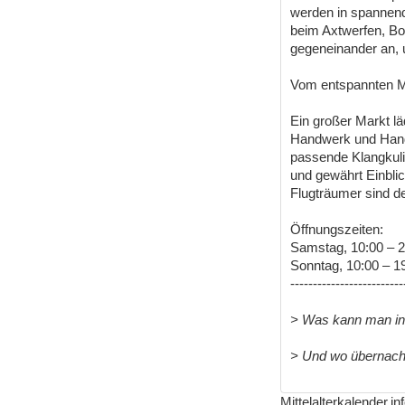
werden in spannen
beim Axtwerfen, Bo
gegeneinander an, 
Vom entspannten Mar
Ein großer Markt l
Handwerk und Hande
passende Klangkuli
und gewährt Einbli
Flugträumer sind d
Öffnungszeiten:
Samstag, 10:00 – 2
Sonntag, 10:00 – 1
-------------------------
> Was kann man i
> Und wo übernac
Mittelalterkalender.i