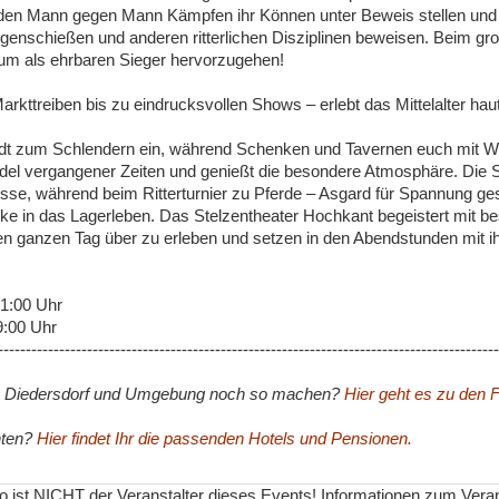
den Mann gegen Mann Kämpfen ihr Können unter Beweis stellen und
genschießen und anderen ritterlichen Disziplinen beweisen. Beim gro
um als ehrbaren Sieger hervorzugehen!
kttreiben bis zu eindrucksvollen Shows – erlebt das Mittelalter hau
ädt zum Schlendern ein, während Schenken und Tavernen euch mit Wei
l vergangener Zeiten und genießt die besondere Atmosphäre. Die Spi
sse, während beim Ritterturnier zu Pferde – Asgard für Spannung ges
cke in das Lagerleben. Das Stelzentheater Hochkant begeistert mit 
en ganzen Tag über zu erleben und setzen in den Abendstunden mit 
1:00 Uhr
9:00 Uhr
------------------------------------------------------------------------------------------
n Diedersdorf und Umgebung noch so machen?
Hier geht es zu den F
hten?
Hier findet Ihr die passenden Hotels und Pensionen.
nfo ist NICHT der Veranstalter dieses Events! Informationen zum Vera