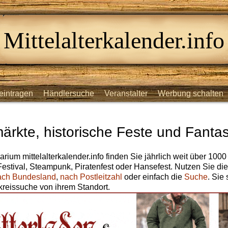
Mittelalterkalender.info
eintragen
Händlersuche
Veranstalter
Werbung schalten
märkte, historische Feste und Fantas
arium mittelalterkalender.info finden Sie jährlich weit über 1000
 Festival, Steampunk, Piratenfest oder Hansefest. Nutzen Sie di
ach Bundesland
,
nach Postleitzahl
oder einfach die
Suche
. Sie
reissuche von ihrem Standort.