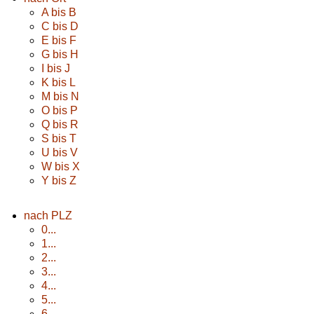
A bis B
C bis D
E bis F
G bis H
I bis J
K bis L
M bis N
O bis P
Q bis R
S bis T
U bis V
W bis X
Y bis Z
nach PLZ
0...
1...
2...
3...
4...
5...
6...