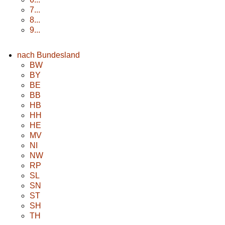
7...
8...
9...
nach Bundesland
BW
BY
BE
BB
HB
HH
HE
MV
NI
NW
RP
SL
SN
ST
SH
TH