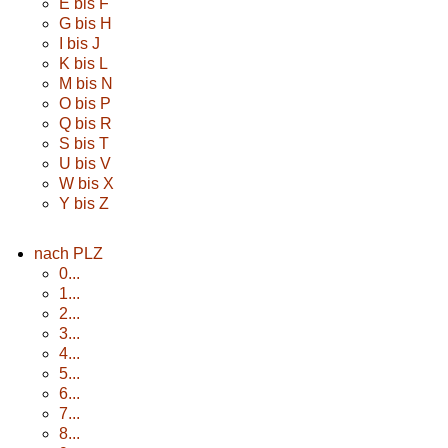
E bis F
G bis H
I bis J
K bis L
M bis N
O bis P
Q bis R
S bis T
U bis V
W bis X
Y bis Z
nach PLZ
0...
1...
2...
3...
4...
5...
6...
7...
8...