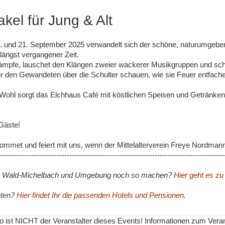
kel für Jung & Alt
0. und 21. September 2025 verwandelt sich der schöne, naturumgebe
 längst vergangener Zeit.
e Kämpfe, lauschet den Klängen zweier wackerer Musikgruppen und sc
hr den Gewandeten über die Schulter schauen, wie sie Feuer entfache
s Wohl sorgt das Elchhaus Café mit köstlichen Speisen und Getränken
 Gäste!
kommet und feiert mit uns, wenn der Mittelalterverein Freye Nordman
------------------------------------------------------------------------------------------
n Wald-Michelbach und Umgebung noch so machen?
Hier geht es zu
hten?
Hier findet Ihr die passenden Hotels und Pensionen.
nfo ist NICHT der Veranstalter dieses Events! Informationen zum Vera