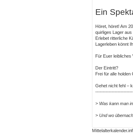
Ein Spekta
Höret, höret! Am 2
quirliges Lager aus
Erlebet ritterlich
Lagerleben könnt I
Für Euer leibliche
Der Eintritt?
Frei für alle holden
Gehet nicht fehl – 
-------------------------
> Was kann man i
> Und wo übernac
Mittelalterkalender.i