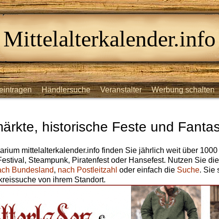
Mittelalterkalender.info
eintragen
Händlersuche
Veranstalter
Werbung schalten
märkte, historische Feste und Fantas
arium mittelalterkalender.info finden Sie jährlich weit über 1000
 Festival, Steampunk, Piratenfest oder Hansefest. Nutzen Sie di
ach Bundesland
,
nach Postleitzahl
oder einfach die
Suche
. Sie
reissuche von ihrem Standort.