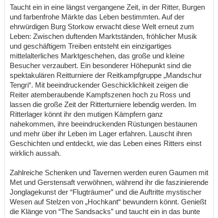
Taucht ein in eine längst vergangene Zeit, in der Ritter, Burgen
und farbenfrohe Märkte das Leben bestimmten. Auf der
ehrwürdigen Burg Storkow erwacht diese Welt erneut zum
Leben: Zwischen duftenden Marktständen, fröhlicher Musik
und geschäftigem Treiben entsteht ein einzigartiges
mittelalterliches Marktgeschehen, das große und kleine
Besucher verzaubert. Ein besonderer Höhepunkt sind die
spektakulären Reitturniere der Reitkampfgruppe „Mandschur
Tengri“. Mit beeindruckender Geschicklichkeit zeigen die
Reiter atemberaubende Kampfszenen hoch zu Ross und
lassen die große Zeit der Ritterturniere lebendig werden. Im
Ritterlager könnt ihr den mutigen Kämpfern ganz
nahekommen, ihre beeindruckenden Rüstungen bestaunen
und mehr über ihr Leben im Lager erfahren. Lauscht ihren
Geschichten und entdeckt, wie das Leben eines Ritters einst
wirklich aussah.
Zahlreiche Schenken und Tavernen werden euren Gaumen mit
Met und Gerstensaft verwöhnen, während ihr die faszinierende
Jonglagekunst der “Flugträumer” und die Auftritte mystischer
Wesen auf Stelzen von „Hochkant“ bewundern könnt. Genießt
die Klänge von “The Sandsacks” und taucht ein in das bunte