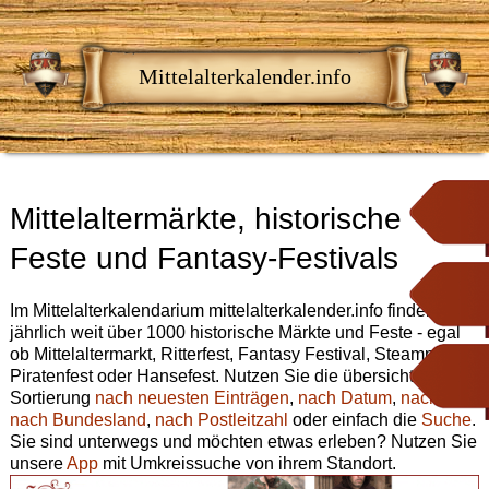
Mittelalterkalender.info
Mittelaltermärkte, historische
Feste und Fantasy-Festivals
Im Mittelalterkalendarium mittelalterkalender.info finden Sie
jährlich weit über 1000 historische Märkte und Feste - egal
ob Mittelaltermarkt, Ritterfest, Fantasy Festival, Steampunk,
Piratenfest oder Hansefest. Nutzen Sie die übersichtliche
Sortierung
nach neuesten Einträgen
,
nach Datum
,
nach Ort
,
nach Bundesland
,
nach Postleitzahl
oder einfach die
Suche
.
Sie sind unterwegs und möchten etwas erleben? Nutzen Sie
unsere
App
mit Umkreissuche von ihrem Standort.