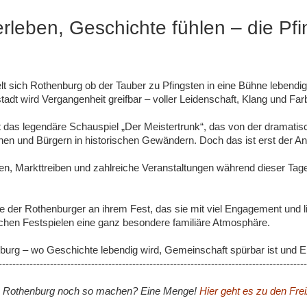
erleben, Geschichte fühlen – die Pf
lt sich Rothenburg ob der Tauber zu Pfingsten in eine Bühne lebend
tstadt wird Vergangenheit greifbar – voller Leidenschaft, Klang und Far
t das legendäre Schauspiel „Der Meistertrunk“, das von der dramatisc
nen und Bürgern in historischen Gewändern. Doch das ist erst der An
en, Markttreiben und zahlreiche Veranstaltungen während dieser Ta
 der Rothenburger an ihrem Fest, das sie mit viel Engagement und lie
schen Festspielen eine ganz besondere familiäre Atmosphäre.
burg – wo Geschichte lebendig wird, Gemeinschaft spürbar ist und Er
------------------------------------------------------------------------------------------
 Rothenburg noch so machen? Eine Menge!
Hier geht es zu den Frei