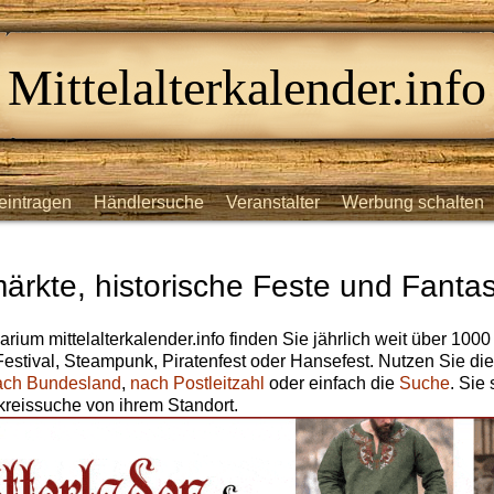
Mittelalterkalender.info
eintragen
Händlersuche
Veranstalter
Werbung schalten
märkte, historische Feste und Fantas
arium mittelalterkalender.info finden Sie jährlich weit über 1000
 Festival, Steampunk, Piratenfest oder Hansefest. Nutzen Sie di
ach Bundesland
,
nach Postleitzahl
oder einfach die
Suche
. Sie
reissuche von ihrem Standort.