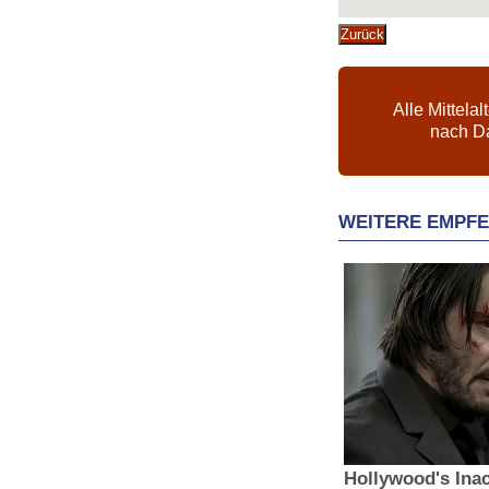
Zurück
Alle Mittelal
nach D