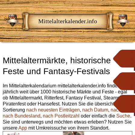
Mittelalterkalender.info
Mittelaltermärkte, historische
Feste und Fantasy-Festivals
Im Mittelalterkalendarium mittelalterkalender.info finden Sie
jährlich weit über 1000 historische Märkte und Feste - egal
ob Mittelaltermarkt, Ritterfest, Fantasy Festival, Steampunk,
Piratenfest oder Hansefest. Nutzen Sie die übersichtliche
Sortierung
nach neuesten Einträgen
,
nach Datum
,
nach Ort
,
nach Bundesland
,
nach Postleitzahl
oder einfach die
Suche
.
Sie sind unterwegs und möchten etwas erleben? Nutzen Sie
unsere
App
mit Umkreissuche von ihrem Standort.