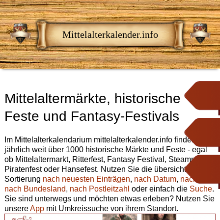
Mittelalterkalender.info
Mittelaltermärkte, historische
Feste und Fantasy-Festivals
Im Mittelalterkalendarium mittelalterkalender.info finden Sie
jährlich weit über 1000 historische Märkte und Feste - egal
ob Mittelaltermarkt, Ritterfest, Fantasy Festival, Steampunk,
Piratenfest oder Hansefest. Nutzen Sie die übersichtliche
Sortierung
nach neuesten Einträgen
,
nach Datum
,
nach Ort
,
nach Bundesland
,
nach Postleitzahl
oder einfach die
Suche
.
Sie sind unterwegs und möchten etwas erleben? Nutzen Sie
unsere
App
mit Umkreissuche von ihrem Standort.