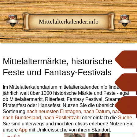
Mittelalterkalender.info
Mittelaltermärkte, historische
Feste und Fantasy-Festivals
Im Mittelalterkalendarium mittelalterkalender.info finden Sie
jährlich weit über 1000 historische Märkte und Feste - egal
ob Mittelaltermarkt, Ritterfest, Fantasy Festival, Steampunk,
Piratenfest oder Hansefest. Nutzen Sie die übersichtliche
Sortierung
nach neuesten Einträgen
,
nach Datum
,
nach Ort
,
nach Bundesland
,
nach Postleitzahl
oder einfach die
Suche
.
Sie sind unterwegs und möchten etwas erleben? Nutzen Sie
unsere
App
mit Umkreissuche von ihrem Standort.