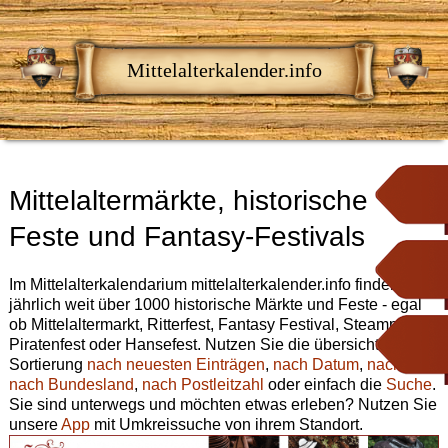
Mittelalterkalender.info
Mittelaltermärkte, historische
Feste und Fantasy-Festivals
Im Mittelalterkalendarium mittelalterkalender.info finden Sie
jährlich weit über 1000 historische Märkte und Feste - egal
ob Mittelaltermarkt, Ritterfest, Fantasy Festival, Steampunk,
Piratenfest oder Hansefest. Nutzen Sie die übersichtliche
Sortierung
nach neuesten Einträgen
,
nach Datum
,
nach Ort
,
nach Bundesland
,
nach Postleitzahl
oder einfach die
Suche
.
Sie sind unterwegs und möchten etwas erleben? Nutzen Sie
unsere
App
mit Umkreissuche von ihrem Standort.